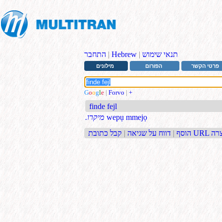
תנאי שימוש
|
Hebrew
|
התחבר
פרטי הקשר
הפורום
מילונים
G
o
o
g
l
e
|
Forvo
|
+
finde fejl
wepụ mmejọ
.מיקרו
בת URL קצרה
הוסף
|
דווח על שגיאה
|