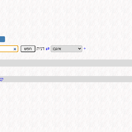
+
⇄
דנית
קבל כתו