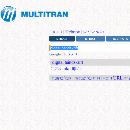
תנאי שימוש
|
Hebrew
|
התחבר
פרטי הקשר
הפורום
מילונים
G
o
o
g
l
e
|
Forvo
|
+
digital håndskrift
inkì dijitàl
.מיקרו
בת URL קצרה
הוסף
|
דווח על שגיאה
|