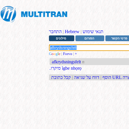
תנאי שימוש
|
Hebrew
|
התחבר
פרטי הקשר
הפורום
מילונים
G
o
o
g
l
e
|
Forvo
|
+
afkrydsningsfelt
n
ìgbe nhọrọ
.מיקרו
בת URL קצרה
הוסף
|
דווח על שגיאה
|