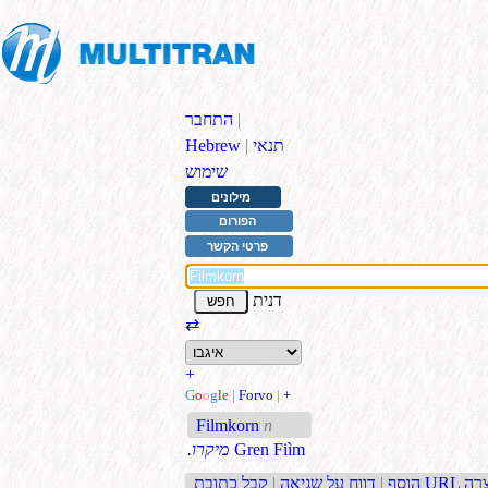
|
התחבר
תנאי
|
Hebrew
שימוש
מילונים
הפורום
פרטי הקשר
דנית
⇄
+
G
o
o
g
l
e
|
Forvo
|
+
Filmkorn
n
Gren Fiìm
.מיקרו
בת URL קצרה
הוסף
|
דווח על שגיאה
|