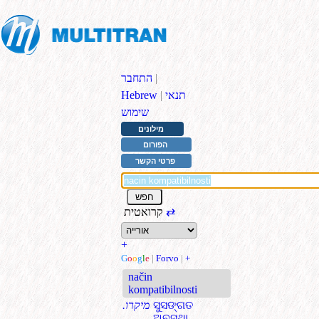
|
התחבר
תנאי
|
Hebrew
שימוש
מילונים
הפורום
פרטי הקשר
⇄
קרואטית
+
G
o
o
g
l
e
|
Forvo
|
+
način
kompatibilnosti
ସୁସଙ୍ଗତ
.מיקרו
ଅବସ୍ଥା