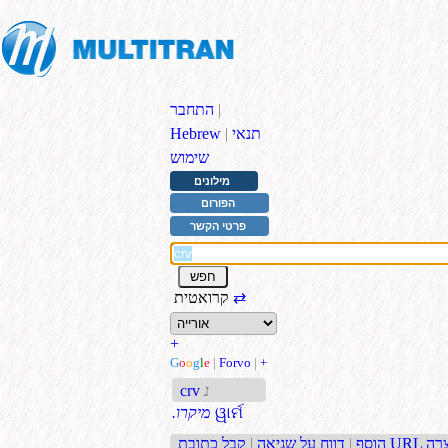
|
התחבר
תנאי
|
Hebrew
שימוש
מילונים
הפורום
פרטי הקשר
⇄
קרואטית
+
G
o
o
g
l
e
|
Forvo
|
+
נ
crv
ୱାର୍ମ
.מיקרו
בת URL קצרה
הוסף
|
דווח על שגיאה
|