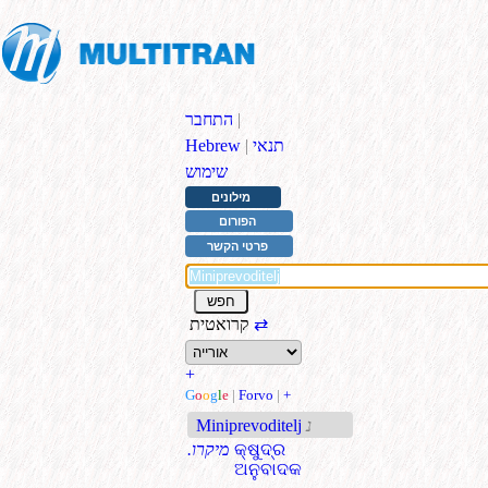
|
התחבר
תנאי
|
Hebrew
שימוש
מילונים
הפורום
פרטי הקשר
⇄
קרואטית
+
G
o
o
g
l
e
|
Forvo
|
+
נ
Miniprevoditelj
କ୍ଷୁଦ୍ର
.מיקרו
ଅନୁବାଦକ