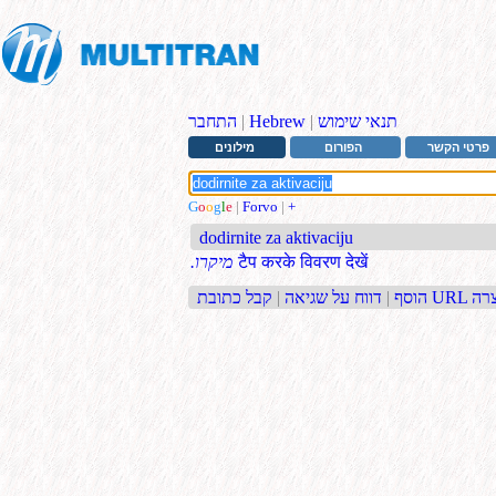
תנאי שימוש
|
Hebrew
|
התחבר
פרטי הקשר
הפורום
מילונים
G
o
o
g
l
e
|
Forvo
|
+
dodirnite za aktivaciju
टैप करके विवरण देखें
.מיקרו
בת URL קצרה
הוסף
|
דווח על שגיאה
|