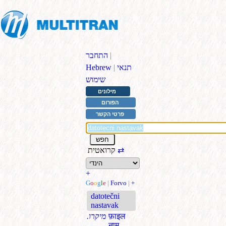
|
התחבר
תנאי
|
Hebrew
שימוש
מילונים
הפורום
פרטי הקשר
⇄
קרואטית
+
G
o
o
g
l
e
|
Forvo
|
+
datotečni
nastavak
फ़ाइल
.מיקרו
नाम