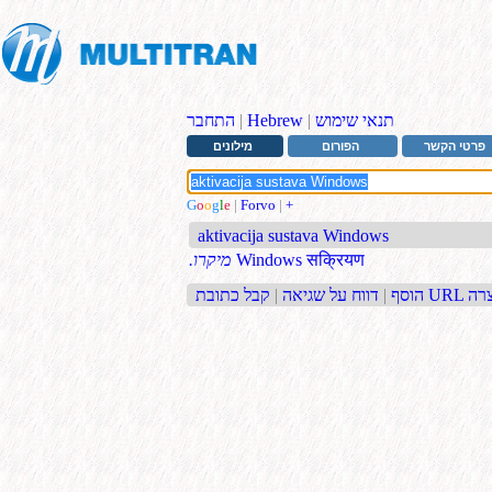
תנאי שימוש
|
Hebrew
|
התחבר
פרטי הקשר
הפורום
מילונים
G
o
o
g
l
e
|
Forvo
|
+
aktivacija sustava Windows
Windows सक्रियण
.מיקרו
בת URL קצרה
הוסף
|
דווח על שגיאה
|