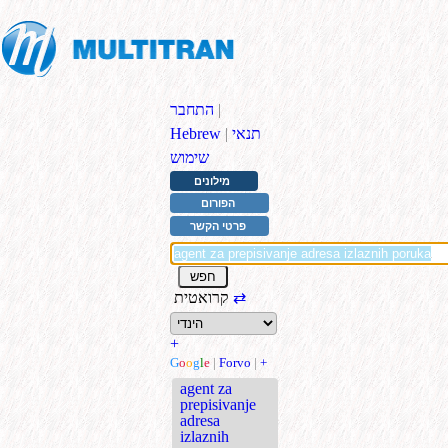
|
התחבר
תנאי
|
Hebrew
שימוש
מילונים
הפורום
פרטי הקשר
⇄
קרואטית
+
G
o
o
g
l
e
|
Forvo
|
+
agent za
prepisivanje
adresa
izlaznih