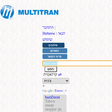
|
התחבר
תנאי
|
Hebrew
שימוש
מילונים
הפורום
פרטי הקשר
⇄
קרואטית
+
G
o
o
g
l
e
|
Forvo
|
+
bazičnost
Takvo
stanje
otopine da