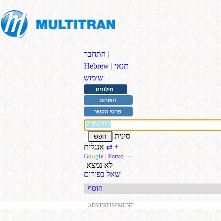
|
התחבר
תנאי
|
Hebrew
שימוש
מילונים
הפורום
פרטי הקשר
סינית
+
אנגלית
⇄
G
o
o
g
l
e
|
Forvo
|
+
לא נמצא
שאל בפורום
הוסף
ADVERTISEMENT