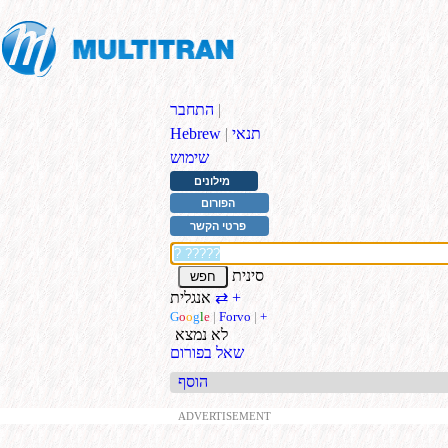
|
התחבר
תנאי
|
Hebrew
שימוש
מילונים
הפורום
פרטי הקשר
סינית
+
אנגלית
⇄
G
o
o
g
l
e
|
Forvo
|
+
לא נמצא
שאל בפורום
הוסף
ADVERTISEMENT