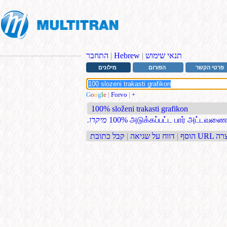
תנאי שימוש
|
Hebrew
|
התחבר
פרטי הקשר
הפורום
מילונים
G
o
o
g
l
e
|
Forvo
|
+
100% složeni trakasti grafikon
100% அடுக்கப்பட்ட பார் அட்டவண
.מיקרו
בת URL קצרה
הוסף
|
דווח על שגיאה
|