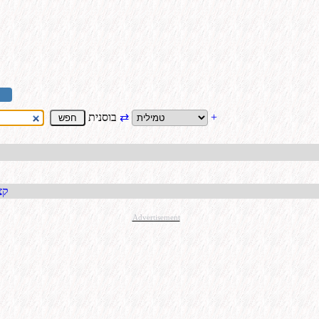
+
⇄
בוסנית
ை
קבל כתו
Advertisement