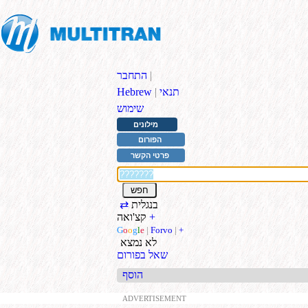
|
התחבר
תנאי
|
Hebrew
שימוש
מילונים
הפורום
פרטי הקשר
בנגלית
⇄
+
קצ'ואה
G
o
o
g
l
e
|
Forvo
|
+
לא נמצא
שאל בפורום
הוסף
ADVERTISEMENT