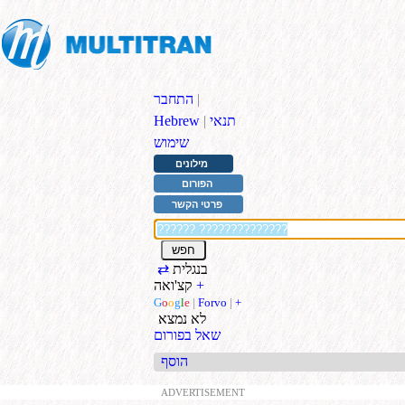
|
התחבר
תנאי
|
Hebrew
שימוש
מילונים
הפורום
פרטי הקשר
בנגלית
⇄
+
קצ'ואה
G
o
o
g
l
e
|
Forvo
|
+
לא נמצא
שאל בפורום
הוסף
ADVERTISEMENT