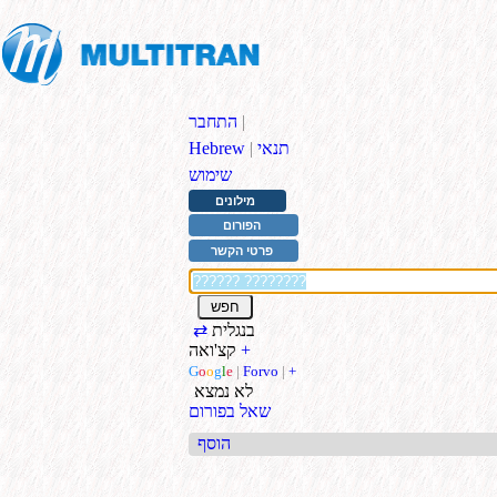
|
התחבר
תנאי
|
Hebrew
שימוש
מילונים
הפורום
פרטי הקשר
בנגלית
⇄
+
קצ'ואה
G
o
o
g
l
e
|
Forvo
|
+
לא נמצא
שאל בפורום
הוסף