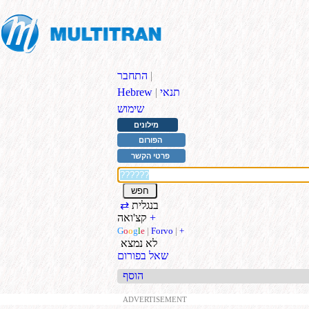
|
התחבר
תנאי
|
Hebrew
שימוש
מילונים
הפורום
פרטי הקשר
בנגלית
⇄
+
קצ'ואה
G
o
o
g
l
e
|
Forvo
|
+
לא נמצא
שאל בפורום
הוסף
ADVERTISEMENT