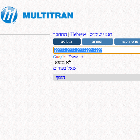
תנאי שימוש
|
Hebrew
|
התחבר
פרטי הקשר
הפורום
מילונים
G
o
o
g
l
e
|
Forvo
|
+
לא נמצא
שאל בפורום
הוסף