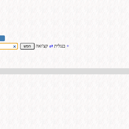
+
קצ'ואה
בנגלית
⇄