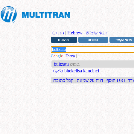
תנאי שימוש
|
Hebrew
|
התחבר
פרטי הקשר
הפורום
מילונים
G
o
o
g
l
e
|
Forvo
|
+
טופס.
bultzatu
bhekelisa kancinci
.מיקרו
בת URL קצרה
הוסף
|
דווח על שגיאה
|