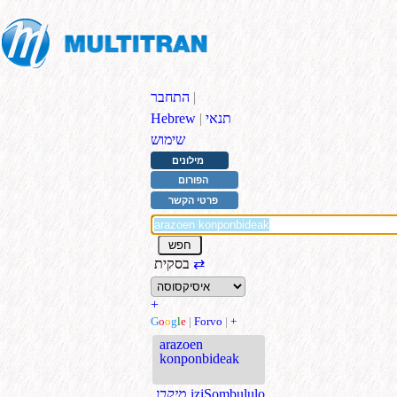
|
התחבר
תנאי
|
Hebrew
שימוש
מילונים
הפורום
פרטי הקשר
⇄
בסקית
+
G
o
o
g
l
e
|
Forvo
|
+
arazoen
konponbideak
iziSombululo
.מיקרו