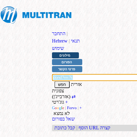
|
התחבר
תנאי
|
Hebrew
שימוש
מילונים
הפורום
פרטי הקשר
אזרית
צפונית
⇄
(אזרבייג'ן)
+
גוג'רטי
G
o
o
g
l
e
|
Forvo
|
+
לא נמצא
שאל בפורום
קבל כתובת URL קצרה
הוסף
|