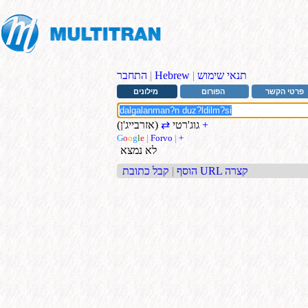
תנאי שימוש
|
Hebrew
|
התחבר
פרטי הקשר
הפורום
מילונים
+
גוג'רטי
⇄
(אזרבייג'ן)
G
o
o
g
l
e
|
Forvo
|
+
לא נמצא
קבל כתובת URL קצרה
הוסף
|