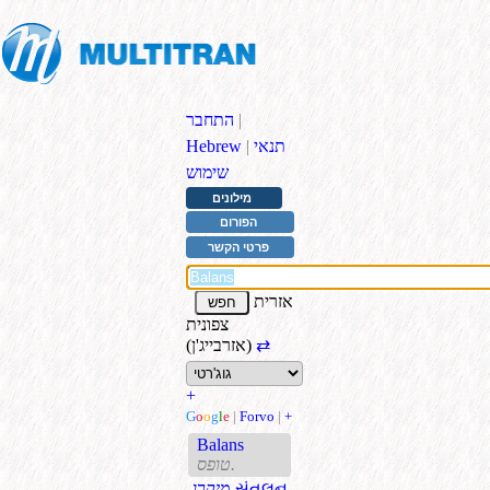
|
התחבר
תנאי
|
Hebrew
שימוש
מילונים
הפורום
פרטי הקשר
אזרית
צפונית
⇄
(אזרבייג'ן)
+
G
o
o
g
l
e
|
Forvo
|
+
Balans
טופס.
સંતુલન
.מיקרו