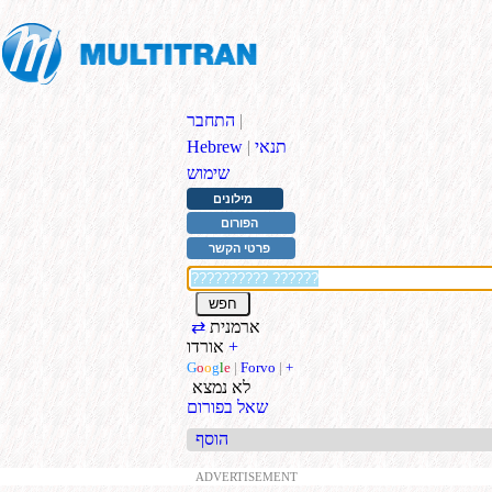
|
התחבר
תנאי
|
Hebrew
שימוש
מילונים
הפורום
פרטי הקשר
ארמנית
⇄
+
אורדו
G
o
o
g
l
e
|
Forvo
|
+
לא נמצא
שאל בפורום
הוסף
ADVERTISEMENT