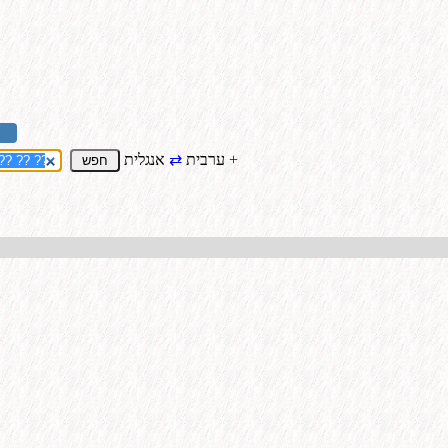
+
אנגלית
ערבית
⇄