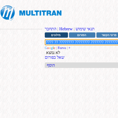
תנאי שימוש
|
Hebrew
|
התחבר
פרטי הקשר
הפורום
מילונים
G
o
o
g
l
e
|
Forvo
|
+
לא נמצא
שאל בפורום
הוסף