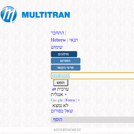
|
התחבר
תנאי
|
Hebrew
שימוש
מילונים
הפורום
פרטי הקשר
ערבית
⇄
+
אנגלית
G
o
o
g
l
e
|
Forvo
|
+
לא נמצא
שאל בפורום
הוסף
ADVERTISEMENT