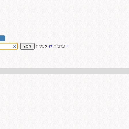
+
אנגלית
ערבית
⇄