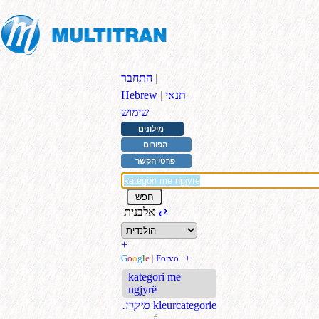
|
התחבר
תנאי
|
Hebrew
שימוש
מילונים
הפורום
פרטי הקשר
⇄
אלבנית
+
G
o
o
g
l
e
|
Forvo
|
+
kategori me
ngjyrë
kleurcategorie
.מיקרו
f