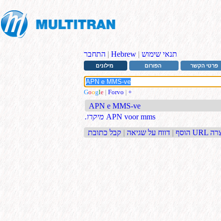
תנאי שימוש
|
Hebrew
|
התחבר
פרטי הקשר
הפורום
מילונים
G
o
o
g
l
e
|
Forvo
|
+
APN e MMS-ve
APN voor mms
.מיקרו
בת URL קצרה
הוסף
|
דווח על שגיאה
|