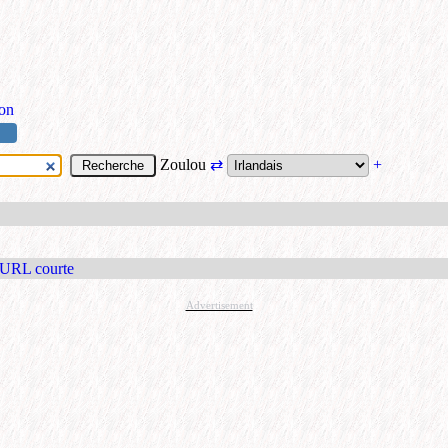
ion
Zoulou
⇄
+
 URL courte
Advertisement