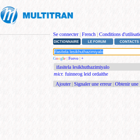
Se connecter
|
French
|
Conditions d'utilisat
DICTIONNAIRE
LE FORUM
CONTACTS
G
o
o
g
l
e
|
Forvo
|
+
ifasitela lesikhuthazimiyalo
micr.
fuinneog leid ordaithe
Ajouter
|
Signaler une erreur
|
Obtenir une