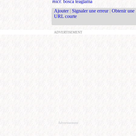
micr.
bosca teaglama
Ajouter
|
Signaler une erreur
|
Obtenir une
URL courte
ADVERTISEMENT
Advertisement