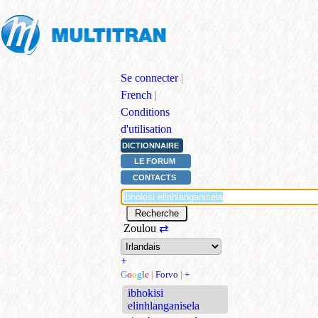
Se connecter
|
French
|
Conditions
d'utilisation
DICTIONNAIRE
LE FORUM
CONTACTS
Zoulou
⇄
+
G
o
o
g
l
e
|
Forvo
|
+
ibhokisi
elinhlanganisela