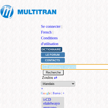
Se connecter
|
French
|
Conditions
d'utilisation
DICTIONNAIRE
LE FORUM
CONTACTS
Zoulou
⇄
+
G
o
o
g
l
e
|
Forvo
|
+
i-CD
elalelwayo
engcono