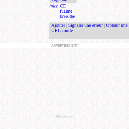
micr.
CD
fuaime
breisithe
Ajouter
|
Signaler une erreur
|
Obtenir une
URL courte
ADVERTISEMENT
Advertisement