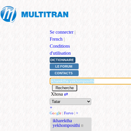
Se connecter
|
French
|
Conditions
d'utilisation
DICTIONNAIRE
LE FORUM
CONTACTS
Xhosa
⇄
+
G
o
o
g
l
e
|
Forvo
|
+
ikharektha
yekhomposithi
n