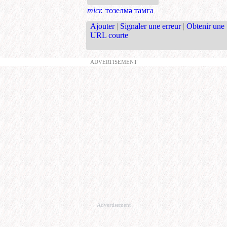
micr.
төзелмә тамга
Ajouter
|
Signaler une erreur
|
Obtenir une
URL courte
ADVERTISEMENT
Advertisement