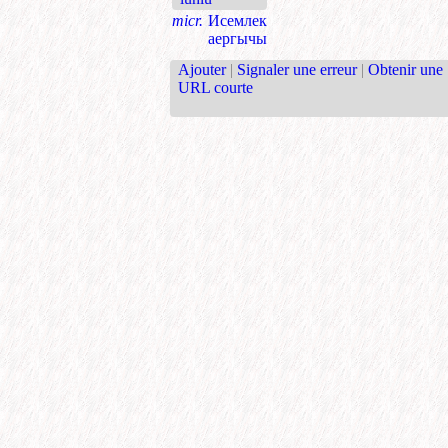
micr.
Исемлек
аергычы
Ajouter
|
Signaler une erreur
|
Obtenir une
URL courte