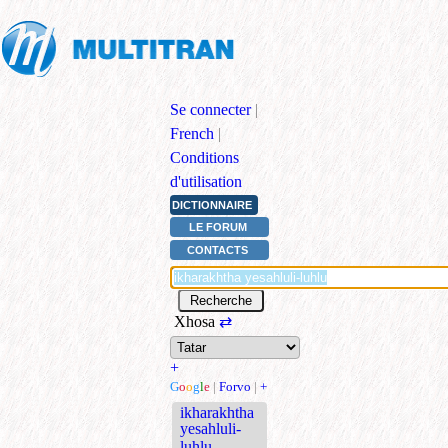
Se connecter
|
French
|
Conditions
d'utilisation
DICTIONNAIRE
LE FORUM
CONTACTS
Xhosa
⇄
+
G
o
o
g
l
e
|
Forvo
|
+
ikharakhtha
yesahluli-
luhlu