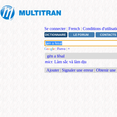
Se connecter
|
French
|
Conditions d'utilisat
DICTIONNAIRE
LE FORUM
CONTACTS
G
o
o
g
l
e
|
Forvo
|
+
gën a fésal
micr.
Làm sắc và làm dịu
Ajouter
|
Signaler une erreur
|
Obtenir une