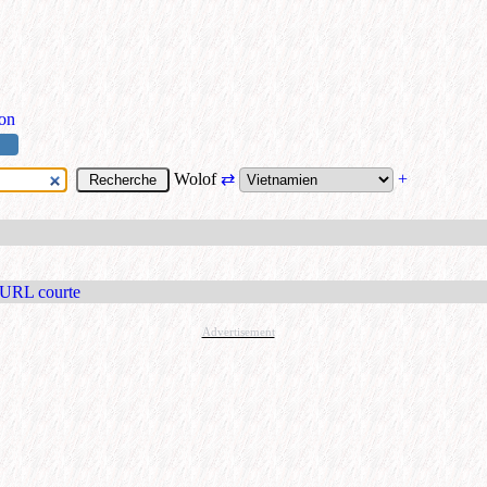
ion
Wolof
⇄
+
 URL courte
Advertisement