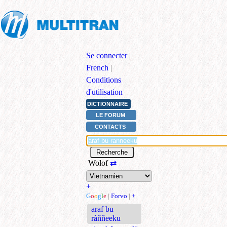
Se connecter
|
French
|
Conditions
d'utilisation
DICTIONNAIRE
LE FORUM
CONTACTS
Wolof
⇄
+
G
o
o
g
l
e
|
Forvo
|
+
araf bu
ràññeeku