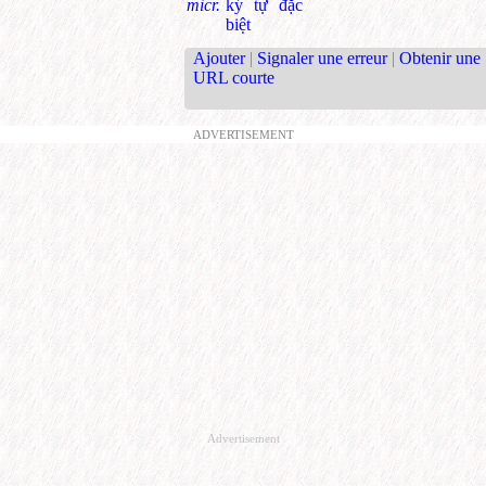
micr.
ký tự đặc
biệt
Ajouter
|
Signaler une erreur
|
Obtenir une
URL courte
ADVERTISEMENT
Advertisement