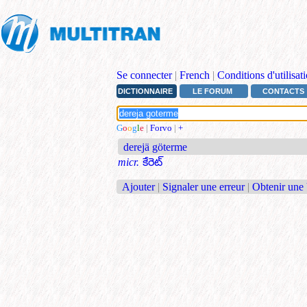
Se connecter
|
French
|
Conditions d'utilisat
DICTIONNAIRE
LE FORUM
CONTACTS
G
o
o
g
l
e
|
Forvo
|
+
derejä göterme
micr.
కేరెట్
Ajouter
|
Signaler une erreur
|
Obtenir une