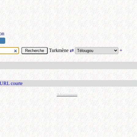
ion
Turkmène
⇄
+
 URL courte
Advertisement