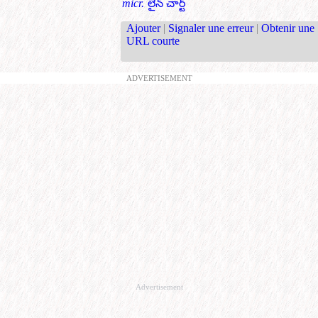
micr.
లైన్ చార్ట్
Ajouter
|
Signaler une erreur
|
Obtenir une
URL courte
ADVERTISEMENT
Advertisement