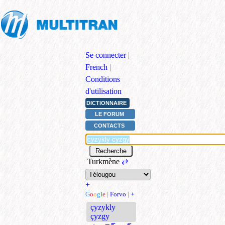
Se connecter
|
French
|
Conditions
d'utilisation
DICTIONNAIRE
LE FORUM
CONTACTS
Turkmène
⇄
+
G
o
o
g
l
e
|
Forvo
|
+
çyzykly
çyzgy