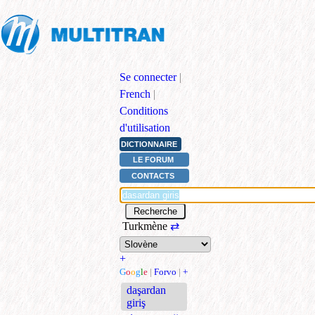
Se connecter
|
French
|
Conditions
d'utilisation
DICTIONNAIRE
LE FORUM
CONTACTS
Turkmène
⇄
+
G
o
o
g
l
e
|
Forvo
|
+
daşardan
giriş