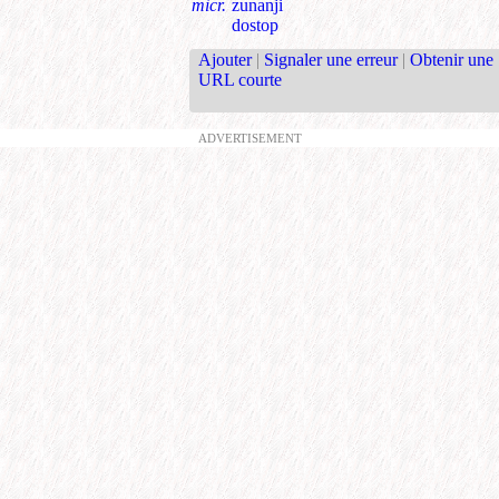
micr.
zunanji
dostop
Ajouter
|
Signaler une erreur
|
Obtenir une
URL courte
ADVERTISEMENT