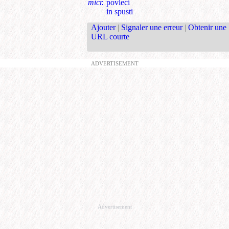
micr.
povleci
in spusti
Ajouter
|
Signaler une erreur
|
Obtenir une
URL courte
ADVERTISEMENT
Advertisement