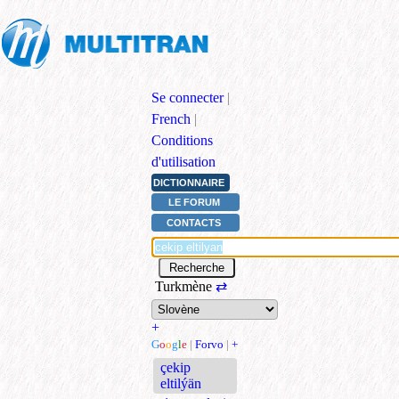
Se connecter
|
French
|
Conditions
d'utilisation
DICTIONNAIRE
LE FORUM
CONTACTS
Turkmène
⇄
+
G
o
o
g
l
e
|
Forvo
|
+
çekip
eltilýän