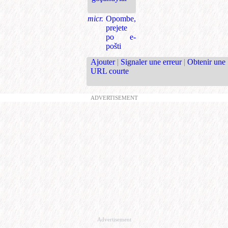
micr.
Opombe,
prejete
po e-
pošti
Ajouter
|
Signaler une erreur
|
Obtenir une
URL courte
ADVERTISEMENT
Advertisement