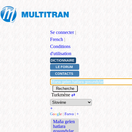
Se connecter
|
French
|
Conditions
d'utilisation
DICTIONNAIRE
LE FORUM
CONTACTS
Turkmène
⇄
+
G
o
o
g
l
e
|
Forvo
|
+
Maňa gelen
hatlara
goşundylar