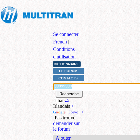
Se connecter
|
French
|
Conditions
d'utilisation
DICTIONNAIRE
LE FORUM
CONTACTS
Thaï
⇄
Irlandais
+
G
o
o
g
l
e
|
Forvo
|
+
Pas trouvé
demander sur
le forum
Ajouter