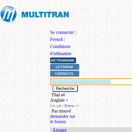
Se connecter
|
French
|
Conditions
d'utilisation
DICTIONNAIRE
LE FORUM
CONTACTS
Thaï
⇄
Anglais
+
G
o
o
g
l
e
|
Forvo
|
+
Pas trouvé
demander sur
le forum
Ajouter