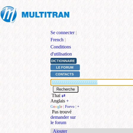
Se connecter
|
French
|
Conditions
d'utilisation
DICTIONNAIRE
LE FORUM
CONTACTS
Thaï
⇄
Anglais
+
G
o
o
g
l
e
|
Forvo
|
+
Pas trouvé
demander sur
le forum
Ajouter