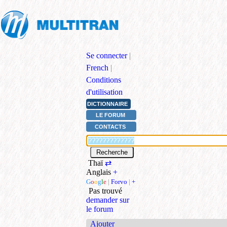
Se connecter
|
French
|
Conditions
d'utilisation
DICTIONNAIRE
LE FORUM
CONTACTS
Thaï
⇄
Anglais
+
G
o
o
g
l
e
|
Forvo
|
+
Pas trouvé
demander sur
le forum
Ajouter