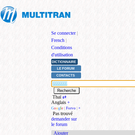
Se connecter
|
French
|
Conditions
d'utilisation
DICTIONNAIRE
LE FORUM
CONTACTS
Thaï
⇄
Anglais
+
G
o
o
g
l
e
|
Forvo
|
+
Pas trouvé
demander sur
le forum
Ajouter