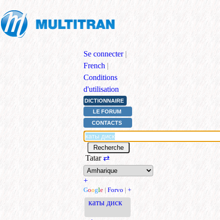
Se connecter
|
French
|
Conditions
d'utilisation
DICTIONNAIRE
LE FORUM
CONTACTS
Tatar
⇄
+
G
o
o
g
l
e
|
Forvo
|
+
каты диск