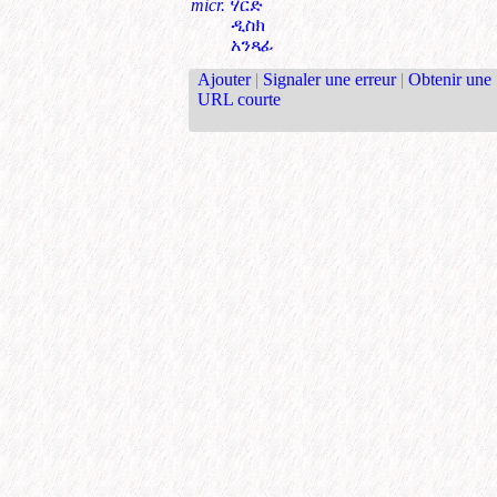
micr.
ሃርድ
ዲስክ
አንጻፊ
Ajouter
|
Signaler une erreur
|
Obtenir une
URL courte