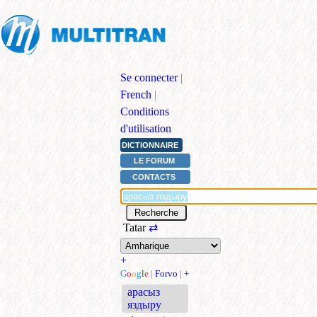
Se connecter
|
French
|
Conditions
d'utilisation
DICTIONNAIRE
LE FORUM
CONTACTS
Tatar
⇄
+
G
o
o
g
l
e
|
Forvo
|
+
арасыз
яздыру