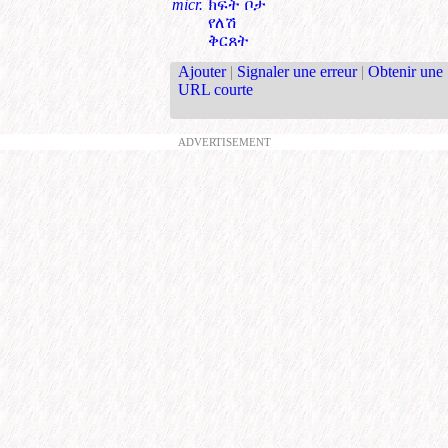
micr.
ክፍት ቦታ
የለሽ
ቅርጸት
Ajouter
|
Signaler une erreur
|
Obtenir une
URL courte
ADVERTISEMENT